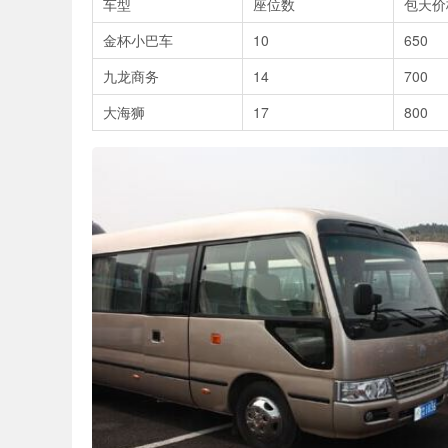
车型
座位数
包天价
金杯小巴车
10
650
九龙商务
14
700
大海狮
17
800