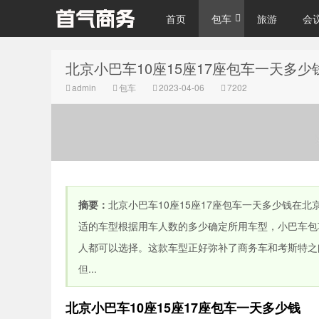
首页
包车
旅游
会
北京小巴车10座15座17座包车一天多少
北京包车 旅游
admin
包车
2023-04-06
7202
摘要：
北京小巴车10座15座17座包车一天多少钱在
会议服务 商务
适的车型根据用车人数的多少确定所用车型，小巴车包车
人都可以选择。这款车型正好弥补了商务车和考斯特之
但...
北京小巴车10座15座17座包车一天多少钱