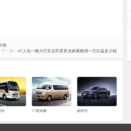
少钱
下一篇：
47人包一辆大巴车去怀柔青龙峡雁栖湖一天往返多少钱
斯特
17座海狮
帕萨特