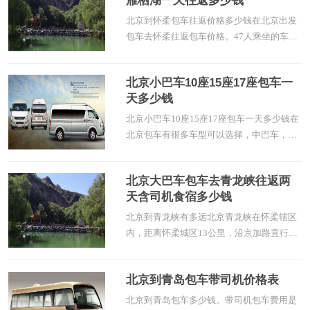
雁栖湖一天往返多少钱
北京到怀柔包车往返价格多少钱在北京出发
包车去怀柔往返包车价格。47人乘坐的车型
属于大巴车了，没有那么正好可以乘坐47人
的大巴车，可以选择50座或者55座车。这样
北京小巴车10座15座17座包车一
选择车型空出几个座位显得非常宽敞，青龙
天多少钱
峡位于怀柔区大水峪村北500米，是一处难
得避暑胜地，内有古长城，水上项目，蹦极
北京小巴车10座15座17座包车一天多少钱在
等可以选择。怀柔一日游大巴车包车价格
北京包车有很多车型可以选择，中巴车，小
巴车，大巴车。选择合适的车型根据用车人
数的多少确定所用车型，小巴车包车在北京
北京大巴车包车去青龙峡往返两
包车市场很受欢迎。适用于小的团队出行，
天含司机食宿多少钱
人数8-15人都可以选择。这款车型正好弥补
了商务车和考斯特之间的空缺。商务车最多
北京到青龙峡有多远北京青龙峡在怀柔辖区
可以乘坐6人，考斯特可以乘坐18人，但
内，距离怀柔城区13公里，沿京加路直行往
北，路过雁栖湖景区直走就能看到青龙峡的
路标了。距离北京市区70公里，直接过去都
北京到青岛包车带司机价格表
是走京承高速，直行到14出口下高速。然后
沿左侧道路进入京密高架路。走高架路到京
北京到青岛包车多少钱。带司机包车费用是