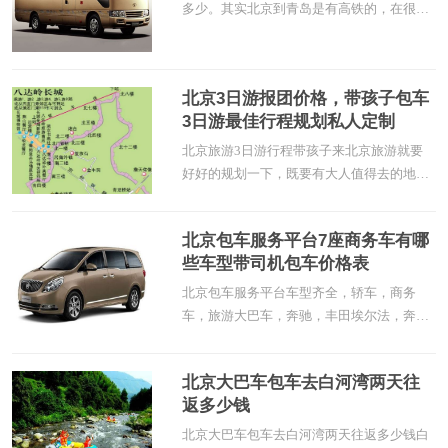
加路出口，也可以沿京密高架路一直走到尽
多少。其实北京到青岛是有高铁的，在很多
头，范崎路直行第二个红绿灯右转，路
时候还是需要用到包车服务，北京到青岛旅
游包车过去就很方便了。到达青岛后还需要
用到车辆的时候显得尤为适合。毕竟乘坐高
北京3日游报团价格，带孩子包车
铁非常便捷。到达目的地后的用车就显得不
3日游最佳行程规划私人定制
那么随意了。这样的话还是包车最好，因为
还有许多的景点需要用到车。北京到青
北京旅游3日游行程带孩子来北京旅游就要
好好的规划一下，既要有大人值得去的地
方，更要有适合孩子游玩的地方。常规旅游
路线确实不适合带孩子旅游。因为孩子的兴
北京包车服务平台7座商务车有哪
趣与大人不同。孩子兴趣和年龄段有很大关
些车型带司机包车价格表
系。10岁以下的孩子主要考虑天文馆，科技
馆，自然博物馆，国家博物馆等这些景观，
北京包车服务平台车型齐全，轿车，商务
既可以游玩又可以增加知识。大一些的孩子
车，旅游大巴车，奔驰，丰田埃尔法，奔驰
7座商务车，奥迪A6商务车。7座商务车主
要是7座别克GL8，7座奔驰V260L,7座丰田
北京大巴车包车去白河湾两天往
埃尔法这几款车型。7座商务车在市场的应
返多少钱
用非常广泛。像北京首都机场接送，会议会
展服务用车，公司通勤班车等用车需求。弥
北京大巴车包车去白河湾两天往返多少钱白